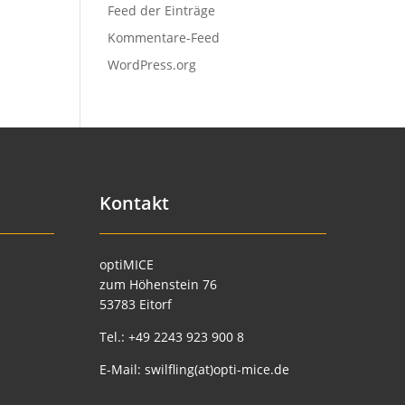
Feed der Einträge
Kommentare-Feed
WordPress.org
Kontakt
optiMICE
zum Höhenstein 76
53783 Eitorf
Tel.:
+49 2243 923 900 8
E-Mail:
swilfling(at)opti-mice.de